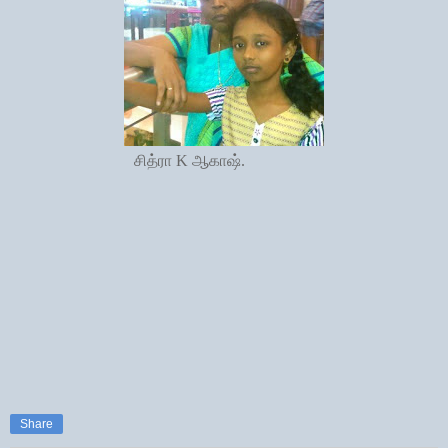
சித்ரா K ஆகாஷ்.
Share