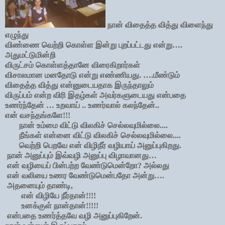
நான் விதைத்த வித்து விளைந்து
எழுந்து
விண்ணை வெற்றி கொள்ள இன்று புறப்பட்டது என்று….
அதுமட்டுமின்றி
விருட்சம் கொள்ளத்தானே விரைகிறார்கள்
விசாலமான மனதோடு என்று எண்ணியது. ….மீண்டும்
விதைத்த வித்து என்னுடையதாக இருந்தாலும்
விருப்பம் என்ற விரி இதழ்கள் அவர்களுடையது என்பதை
உணர்ந்தேன் … உறவாய் .. உணர்வால் கலந்தேன்..
என் வசந்தங்களே!!!
நான் உம்மை விட்டு விலகிச் செல்லவுமில்லை....
நீங்கள் என்னை விட்டு விலகிச் செல்லவுமில்லை....
வெற்றி பெறவே என் விழிநீர் வழியாய் அனுப்புகிறது.
நான் அனுப்பும் இவ்வழி அனுப்பு விழாவானது…
என் வழியைப் பின்பற்ற வேண்டுமென்றோ? அல்லது
என் வலியை உணர வேண்டுமென்பதோ அன்று….
அதனையும் தாண்டி,
என் விழியே நீர்தான்!!!!
உனக்குள் நான்தான்!!!!!
என்பதை உணர்த்தவே வழி அனுப்புகிறேன்.