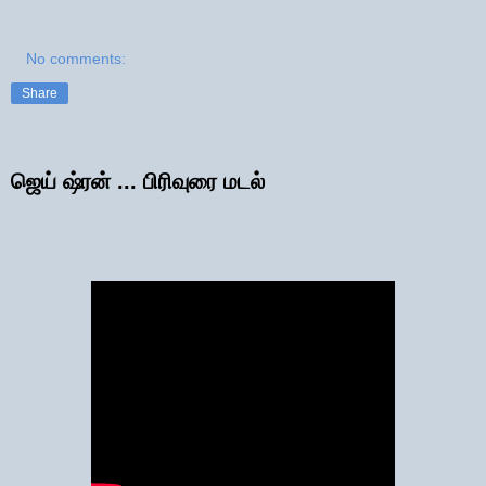
No comments:
Share
ஜெய் ஷ்ரன் ... பிரிவுரை மடல்