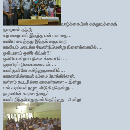
வாழ்க்கையின் தத்துவத்தைத்
தவறாமல் தந்தீர்.
கற்பாறையாய் இருந்த என் மனதை…
கனிய வைத்தது இந்தக் கருவறை!
காவியம் படைக்க வேண்டுமென்று நினைக்கையில்….
ஓவியமாய் ஒளிர் விட்டீர்!!!
ஒவ்வொன்றாய் நினைக்கையில் …
ஓராயிரம் நினைவலைகள்….
கண்முன்னே கசிந்துருகையில்…
காரணமில்லாமல் உம்மை நோக்கினேன்.
கள்ளம் கபடமில்லா காதலர்களை – இன்று
என் கரங்கள் நழுவ விடுகிறதென்று….
நழுவலின் காரணத்தைக்
கண்டறிந்தபோதுதான் தெரிந்தது - அன்று