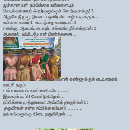
முத்தான உன் நம்பிக்கை வரிகளையும்
செயல்களையும் அவர்களுக்குச் சொந்தமாக்கு!!!.
அதுவே நீ முழு நிலவாய் ஒளிர் விட வழி வகுக்கும்…
உன்னை உணர்!!! உலகத்தை உணரலாம்!!
எனக்கு, ஆலயம், கடவுள், எல்லாமே நீங்கள்தான்!!!
ஆதலால், உம்மிடமே என் பிரார்த்தனை…
என் கண்ணுக்குக் கடவுளாகக்
காட்சி தரும்
என் மாணவக் கண்மணிகளே…….
இருகரம் கூப்பி வேண்டுகிறேன்…
நம்பிக்கை முத்துகளை அள்ளித் தாருங்கள்!!!
தருவீர்கள் என்ற நம்பிக்கையோடு ……….
தங்கங்களுக்கு விடை தருகிறேன்…..