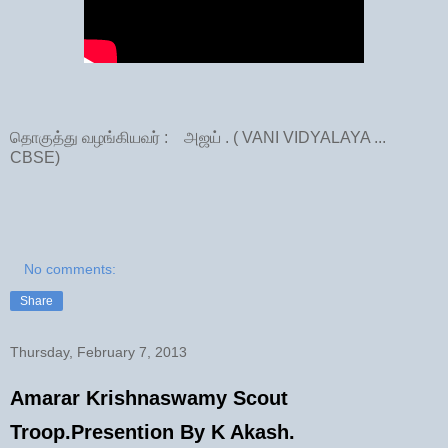
தொகுத்து வழங்கியவர் : அஜய் . ( VANI VIDYALAYA ...
CBSE)
No comments:
Share
Thursday, February 7, 2013
Amarar Krishnaswamy Scout
Troop.Presention By K Akash.