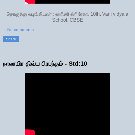
தொகுத்து வழங்கியவர் : ஹரினி ஸ்ரீ ரேகா, 10th, Vani vidyala
School, CBSE
No comments:
Share
நாலாயிர திவ்ய பிரபந்தம் - Std:10