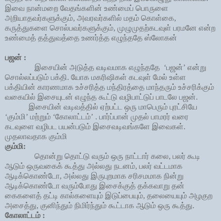
இவை நான்மறை வேதங்களின் உண்மைப் பொருளை
அறியாதவர்களுக்கும், அவரவர்களில் மதம் கொள்கை,
கருத்துகளை சொல்பவர்களுக்கும், முழுமுதற்கடவுள் பரமனே என்ற
உண்மைத் தத்துவத்தை உணர்த்த எழுந்ததே ஸ்லோகன்
பஜன் :
இசையின் அடுத்த வடிவமாக எழுந்ததே ‘பஜன்’ என்று
சொல்லப்படும் பக்தி. யோக மகரிஷிகள் கடவுள் மேல் உள்ள
பக்தியின் காரணமாக உச்சரித்த மந்திரத்தை மாந்தரும் உச்சரிக்கும்
வகையில் இசையுடன் எழுந்த கூட்டு வழிபாட்டுப் பாடலே பஜன்.
இசையின் வடிவத்தில் ஏற்பட்ட ஒரு மாபெரும் புரட்சியே
‘கும்மி’ மற்றும் ‘கோலாட்டம்’ . பார்ப்பான் முதல் பாமரர் வரை
கடவுளை வழிபட பயன்படும் இசைவடிவங்களே இவைகள்.
முதலாவதாக கும்மி
கும்மி:
தொன்று தொட்டு வரும் ஒரு நாட்டார் கலை
,
பலர் கூடி
ஆடும் ஒருவகைக் கூத்து அல்லது நடனம்
,
பலர் வட்டமாக
ஆடிக்கொண்டோ
,
அல்லது இருபுறமாக சரிசமமாக நின்று
ஆடிக்கொண்டோ வரும்போது இசைக்குத் தக்கவாறு தன்
கைகளைத் தட்டி கால்களையும் இடுப்பையும்
,
தலையையும் அழகுற
அசைத்து
,
குனிந்தும் நிமிர்ந்தும் கூட்டாக ஆடும் ஒரு கூத்து
.
கோலாட்டம் :