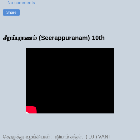
No comments:
Share
சீறாப்புராணம் (Seerappuranam) 10th
தொகுத்து வழங்கியவர் : ஷியாம் சுந்தர். ( 10 ) VANI