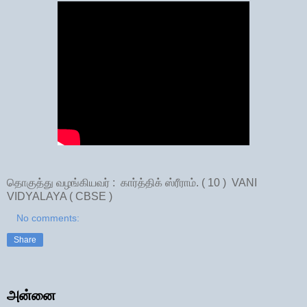
தொகுத்து வழங்கியவர் : கார்த்திக் ஸ்ரீராம். ( 10 ) VANI
VIDYALAYA ( CBSE )
No comments:
Share
அன்னை