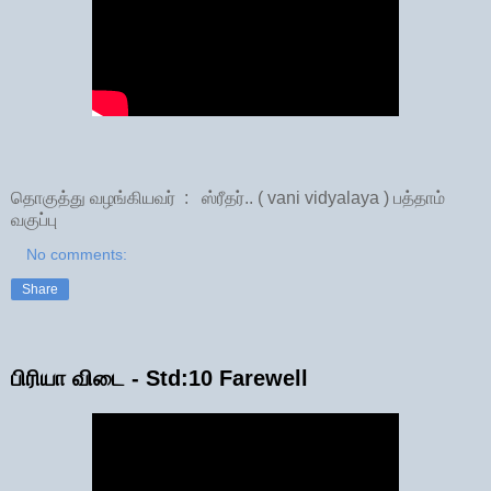
தொகுத்து வழங்கியவர் : ஸ்ரீதர்.. ( vani vidyalaya ) பத்தாம்
வகுப்பு
No comments:
Share
பிரியா விடை - Std:10 Farewell