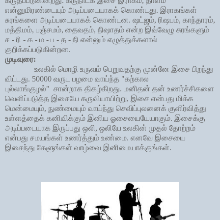
கருதப்படுகின்றது. கருநாடக இசை இராகம்
,
தாளம்
என்னுமிரண்டையும் அடிப்படையாகக் கொண்டது. இராகங்கள்
சுரங்களை அடிப்படையாகக் கொண்டன. ஷட்ஜம்
,
ரிஷபம்
,
காந்தாரம்
,
மத்திமம்
,
பஞ்சமம்
,
தைவதம்
,
நிஷாதம் என்ற இவ்வேழு சுரங்களும்
ச - ரி - க - ம - ப - த - நி என்னும் எழுத்துக்களால்
குறிக்கப்படுகின்றன.
முடிவுரை:
உலகில் மொழி உருவம் பெறுவதற்கு முன்னே இசை பிறந்து
விட்டது. 50000
வ‌ருட‌ ப‌ழ‌மை
வாய்ந்த
"
க‌ற்கால‌
புல்லாங்குழ‌ல்"
சான்றாக திகழ்கிறது. மனிதன் தன் உணர்ச்சிகளை
வெளிப்படுத்த இசையே கருவியாயிற்று,
இசை என்பது மிக்க
மென்மையும்
,
நுண்மையும் வாய்ந்து செவிப்புலனைக் குளிர்வித்து
உள்ளத்தைக் கனிவிக்கும் இனிய ஓசையையேயாகும். இசைக்கு
அடிப்படையாக இருப்பது ஒலி
,
ஒலியே உலகின் முதல் தோற்றம்
என்பது சமயங்கள் உணர்த்தும் உண்மை.
எனவே இசையை
இசைந்து கேளுங்கள் வாழ்வை இனிமையாக்குங்கள்.