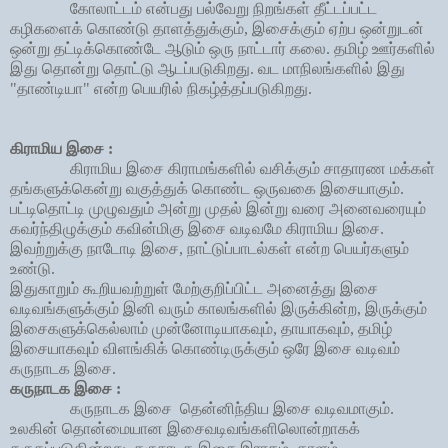
கோலாட்டம் என்பது பல்வேறு நிறங்கள் தீட்டப்பட்ட
கழிகளைக் கொண்டு தாளத்துக்கும்
,
இசைக்கும் ஏற்ப ஒன்றுடன்
ஒன்று தட்டிக்கொண்டே ஆடும் ஒரு நாட்டார் கலை. தமிழ் ஊர்களில்
இது தொன்று தொட்டு ஆடப்படுகிறது. வட மாநிலங்களில்
இது
"தாண்டியா" என்ற பெயரில் நிகழ்த்தப்படுகிறது.
கிராமிய இசை :
கிராமிய இசை கிராமங்களில் வசிக்கும் சாதாரண மக்கள்
தங்களுக்கென்று வகுத்துக் கொண்ட ஒருவகை இசையாகும்.
பட்டிதொட்டி முழுவதும் அன்று முதல் இன்று வரை அனைவரையும்
கவர்ந்திழுக்கும் கவின்மிகு இசை வடிவமே கிராமிய இசை.
இவற்றுக்கு நாடோடி இசை
,
நாட்டுப்பாடல்கள் என்ற பெயர்களும்
உண்டு.
இதுகாறும் கூறியவற்றுள் மேற்குறிப்பிட்ட அனைத்து இசை
வடிவங்களுக்கும் இனி வரும் காலங்களில் இருக்கின்ற, இருக்கும்
இசைகளுக்கெல்லாம் முன்னோடியாகவும், தாயாகவும், தமிழ்
இசையாகவும் விளங்கிக் கொண்டிருக்கும் ஒரே இசை வடிவம்
கருநாடக இசை.
கருநாடக இசை :
கருநாடக இசை தென்னிந்திய இசை வடிவமாகும்.
உலகின் தொன்மையான
இ
சைவடிவங்களிலொன்றாகக்