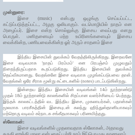
முன்னுரை:
இசை
(music)
என்பது ஒழுங்கு செய்யப்பட்ட
,
கட்டுப்படுத்தப்பட்ட
,
அழகு ஒலியாகும்
.
வடமொழியில் நாதம் என
அழைப்பர். இசை என்ற சொல்லுக்கு இசைய வைப்பது எனறு
பொருள். மனிதனையும் மற்ற
உயிரினங்களையும்
இசைய
வைக்கின்ற
,
பணியவைக்கின்ற ஓர் அரும் சாதனம் இசை
இந்திய இசையின் துவக்கம் வேதத்திலிருக்கிறது. இறைவனே
இசை வடிவமாக
'
நாதப் பிரம்மம்
'
என பிரபஞ்சம் முழுவதும்
நிறைந்திருப்பதாக கூறப்படுகிறது. இந்திய இசையின் துவக்கம்
தெய்வீகமானது. வேதங்களே இசை வடிவாக முழங்கப்படுபவை தான்.
வேதங்கள் ஒரே சீராக மூன்று கட்டைகளில் (
notes)
பாடப்படுகின்றது.
இன்றைய இந்திய இசையின் வடிவங்கள்
14
ம் நூற்றாண்டு
முதல்
18
ம் நூற்றாண்டு காலங்களில் சிறப்பான வளர்ச்சியைப் பெற்றது.
இந்தக் காலகட்டத்தில் வட இந்திய இசை
,
முகலாயர்கள்
,
பதான்கள்
மூலமாக பாரசீகத்தின் இசையுடன் கலந்து ஹிந்துஸ்தானியாகவும்
மற்றொரு வடிவம் கர்நாடக சங்கீதமாகவும் பரிணமித்தது.
ஸ்லோகன்:
இசை வடிவங்களில் முதலாவதாக ஸ்லோகன், அதாவது
சுருதி ஸுக்தி மாலா என்பதைப் பற்றி நாம் இப்பொழுது காணலாம்.