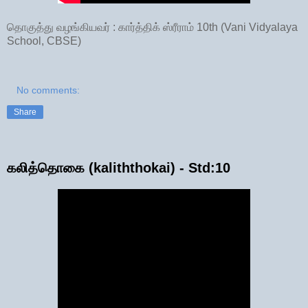
தொகுத்து வழங்கியவர் : கார்த்திக் ஸ்ரீராம் 10th (Vani Vidyalaya
School, CBSE)
No comments:
Share
கலித்தொகை (kaliththokai) - Std:10