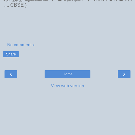
.... CBSE )
No comments:
Share
‹
›
Home
View web version