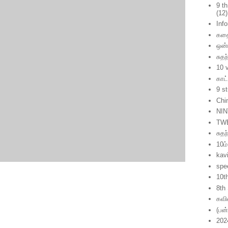
9 t
(12)
Inf
கத
ஒன்
சுதந
10 
காட
9 s
Chi
NIN
TW
சுத
10ம்
kavi
spe
10t
8th
கவ
(பன
202