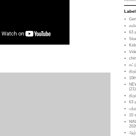
Label
Gen
கவி
63 
Stu
Kid
Vid
chi
கட்
திர
10t
NE
(21)
திர
63 
பத்த
10 
NIN
202
ஆழ்