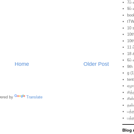
7ம் 
9ம் 
boo
tTW
10 
10t
10t
11 ம
18 ச
6ம் 
Home
Older Post
9th
g
(1
ten
ஏழாம
சித்
red by
Translate
சின
தன்
பத்த
பத்த
Blog 