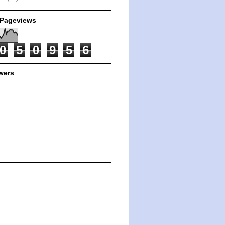
 Pageviews
0
5
0
9
5
6
wers