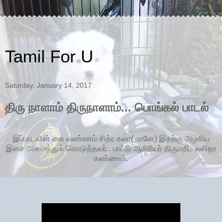
Tamil For U
Saturday, January 14, 2017
திரு நாளாம் திருநாளாம்... பொங்கல் பாடல்
இப்பாடலின் கை வண்ணம் சித்ர கலா( நானே) இதற்கு அழகிய
இசை அமைத்துக் கொடுத்தவர்.. பாட்டு ஆசிரியர் திருமதி, லலிதா
கண்ணன்.