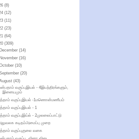
26
(8)
24
(12)
23
(11)
22
(23)
21
(64)
20
(309)
December
(14)
November
(16)
October
(10)
September
(20)
August
(43)
ன்பதாம் வகுப்புஇயல் - 4இயந்திரங்களும்,
இனையமும்
பத்தாம் வகுப்புஇயல் -1மணொன்மணீயம்
த்தாம் வகுப்புஇயல் - 1
த்தாம் வகுப்புஇய்ல் - 2முலலைப்பாட்டு
அலுவலக கடிதம்அமைப்பு முறை
த்தாம் வகுப்புகுலை வகை
ன்பதாம் வகுப்பு வினா விடை