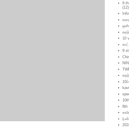
9 t
(12)
Inf
கத
ஒன்
சுதந
10 
காட
9 s
Chi
NIN
TW
சுத
10ம்
kavi
spe
10t
8th
கவ
(பன
202