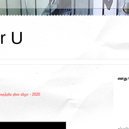
r U
எனது
சுதந்திர தின விழா - 2020
கர்மவீர