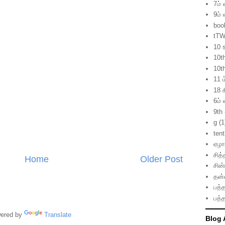
7ம் 
9ம் 
boo
tTW
10 
10t
10t
11 ம
18 ச
6ம் 
9th
g
(1
ten
ஏழாம
சித்
Home
Older Post
சின
தன்
பத்த
பத்த
red by
Translate
Blog 