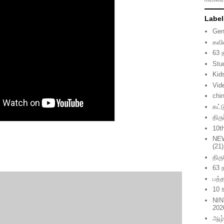
Label
Gen
கவி
63 
Stu
Kid
Vid
chi
கட்
திர
10t
NE
(21)
திர
63 
பத்த
10 
NIN
202
ஆழ்