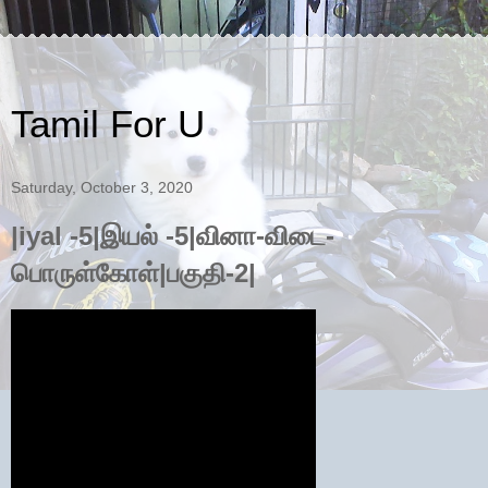
Tamil For U
Saturday, October 3, 2020
|iyal -5|இயல் -5|வினா-விடை-
பொருள்கோள்|பகுதி-2|