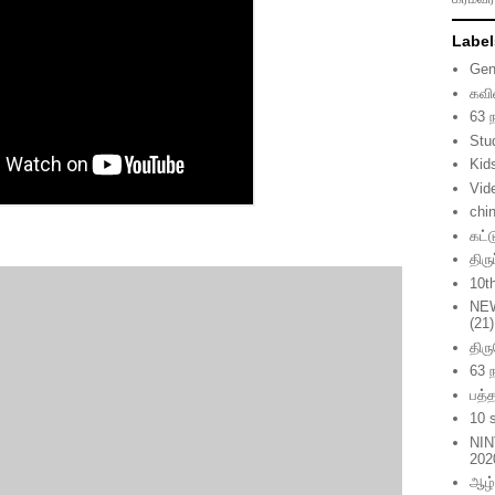
Label
Gen
கவி
63 
Stu
Kid
Vid
chi
கட்
திர
10t
NE
(21)
திர
63 
பத்த
10 
NIN
202
ஆழ்