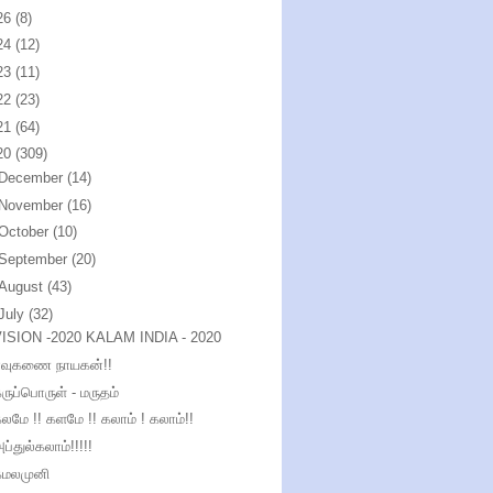
26
(8)
24
(12)
23
(11)
22
(23)
21
(64)
20
(309)
December
(14)
November
(16)
October
(10)
September
(20)
August
(43)
July
(32)
VISION -2020 KALAM INDIA - 2020
ஏவுகணை நாயகன்!!
ருப்பொருள் - மருதம்
லமே !! களமே !! கலாம் ! கலாம்!!
ப்துல்கலாம்!!!!!
கமலமுனி