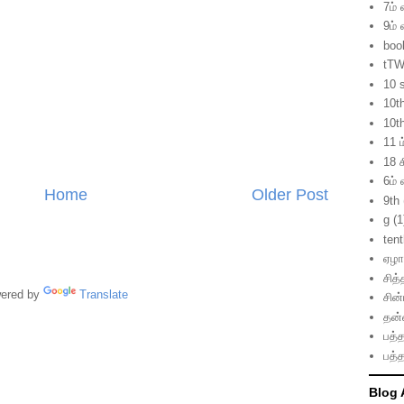
7ம் 
9ம் 
boo
tTW
10 
10t
10t
11 ம
18 ச
6ம் 
Home
Older Post
9th
g
(1
ten
ஏழாம
சித்
red by
Translate
சின
தன்
பத்த
பத்த
Blog 