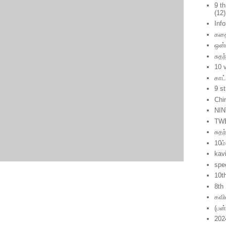
9 t
(12)
Inf
கத
ஒன்
சுதந
10 
காட
9 s
Chi
NIN
TW
சுத
10ம்
kavi
spe
10t
8th
கவ
(பன
202