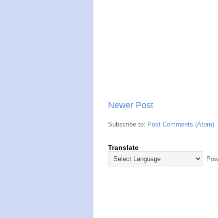
Newer Post
Subscribe to:
Post Comments (Atom)
Translate
Powe