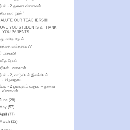
இயல் - 2 துணை வினைகள்
ுதிய உரை நூல் ''
SALUTE OUR TEACHERS!!!!
LOVE YOU STUDENTS & THANK
YOU PARENTS....
து மனித நேயம்
ரத்தை மறந்ததால்??
ீர் மாசுபாடு
மனித நேயம்
ரிகள்.. வசைகள்
யல் - 2, வாழ்வியல் இலக்கியம்
..திருக்குறள்
யல் - 2 ஒன்பதாம் வகுப்பு -- துணை
வினைகள்
June
(28)
May
(57)
April
(77)
March
(12)