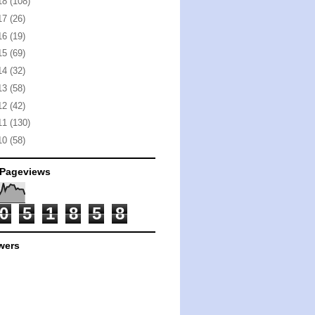
18
(108)
17
(26)
16
(19)
15
(69)
14
(32)
13
(58)
12
(42)
11
(130)
10
(58)
 Pageviews
0
5
1
8
5
8
wers