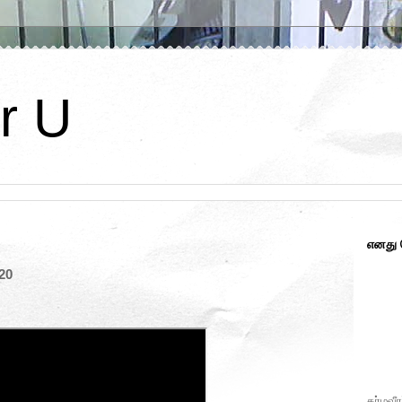
r U
எனது
20
கர்மவீர