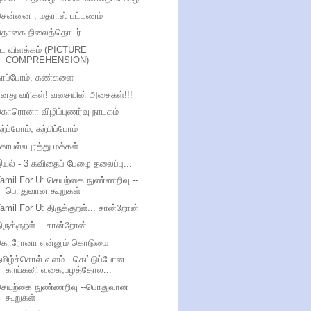
சென்னை , மதராஸ் பட்டணம்
தொகை நிலைத்தொடர்
பட விளக்கம் (PICTURE
COMPREHENSION)
காப்போம், கண்களை
எனது வரிகள்! வசையின் அசைகள்!!!
கொரொனா விழிப்புணர்வு நாடகம்
ற்ப்போம், கற்பிப்போம்
ோபல்லபுரத்து மக்கள்
யல் - 3 கவிதைப் பேழை தலைப்பு...
amil For U: செயற்கை நுண்ணறிவு --
பொதுவான கூறுகள்
amil For U: திருக்குறள்... சான்றோன்
ிருக்குறள்... சான்றோன்
கொரோனா என்னும் கொடுமை
மிழ்ச்சொல் வளம் - கெட்டுப்போன
காய்கனி வகை,பழத்தோல...
செயற்கை நுண்ணறிவு --பொதுவான
கூறுகள்