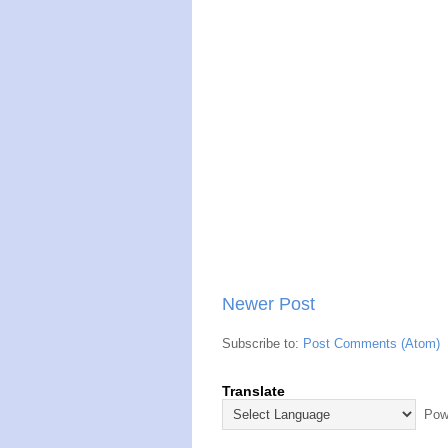
Newer Post
Subscribe to:
Post Comments (Atom)
Translate
Powe