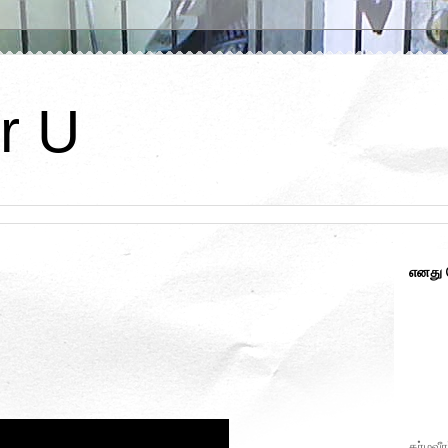
r U
எனது
கர்மவீர