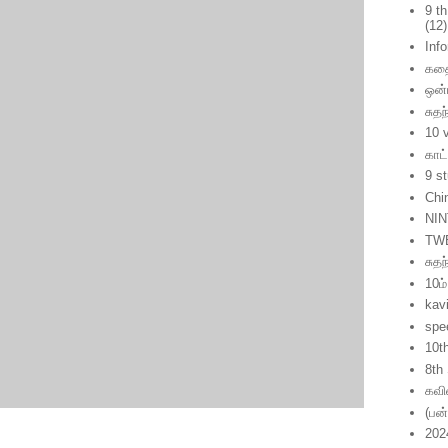
9 t
(12)
Inf
கத
ஒன்
சுதந
10 
காட
9 s
Chi
NIN
TW
சுத
10ம்
kavi
spe
10t
8th
கவ
(பன
202