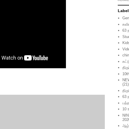
Label
Gen
கவி
63 
Stu
Kid
Vid
chi
கட்
திர
10t
NE
(21)
திர
63 
பத்த
10 
NIN
202
ஆழ்