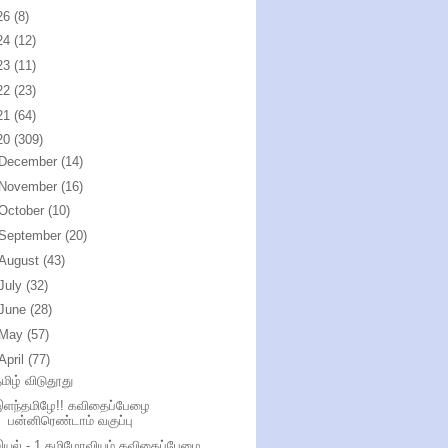
26
(8)
24
(12)
23
(11)
22
(23)
21
(64)
20
(309)
December
(14)
November
(16)
October
(10)
September
(20)
August
(43)
July
(32)
June
(28)
May
(57)
April
(77)
மிழ் விடுதூது
இளந்தமிழே!! கவிதைப்பேழை
பன்னிரெண்டாம் வகுப்பு
இயல் - 1 தமிழோவியம் கவிதைப்பேழை