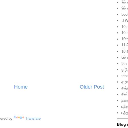
7ம் 
9ம் 
boo
tTW
10 
10t
10t
11 ம
18 ச
6ம் 
9th
g
(1
ten
ஏழாம
Home
Older Post
சித்
சின
தன்
பத்த
பத்த
red by
Translate
Blog 