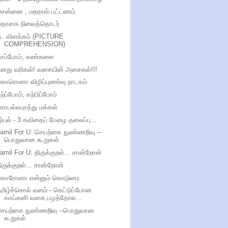
சென்னை , மதராஸ் பட்டணம்
தொகை நிலைத்தொடர்
பட விளக்கம் (PICTURE
COMPREHENSION)
காப்போம், கண்களை
எனது வரிகள்! வசையின் அசைகள்!!!
கொரொனா விழிப்புணர்வு நாடகம்
ற்ப்போம், கற்பிப்போம்
ோபல்லபுரத்து மக்கள்
யல் - 3 கவிதைப் பேழை தலைப்பு...
amil For U: செயற்கை நுண்ணறிவு --
பொதுவான கூறுகள்
amil For U: திருக்குறள்... சான்றோன்
ிருக்குறள்... சான்றோன்
கொரோனா என்னும் கொடுமை
மிழ்ச்சொல் வளம் - கெட்டுப்போன
காய்கனி வகை,பழத்தோல...
செயற்கை நுண்ணறிவு --பொதுவான
கூறுகள்