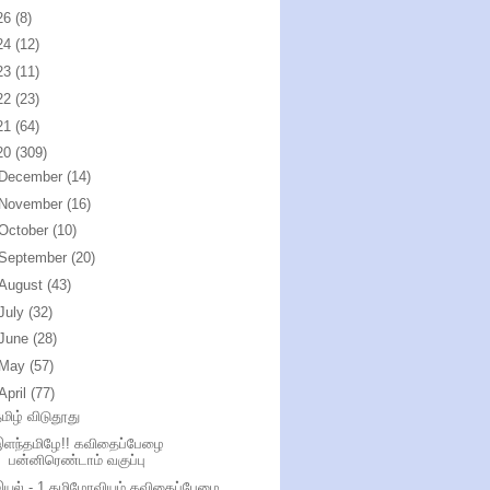
26
(8)
24
(12)
23
(11)
22
(23)
21
(64)
20
(309)
December
(14)
November
(16)
October
(10)
September
(20)
August
(43)
July
(32)
June
(28)
May
(57)
April
(77)
மிழ் விடுதூது
இளந்தமிழே!! கவிதைப்பேழை
பன்னிரெண்டாம் வகுப்பு
இயல் - 1 தமிழோவியம் கவிதைப்பேழை