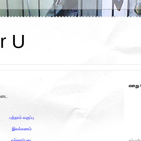
r U
எனது
பெடை
பத்தாம் வகுப்பு
இலக்கணம்
ஒற்றளபெடை
கர்மவீர