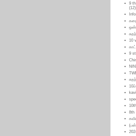
9 t
(12)
Inf
கத
ஒன்
சுதந
10 
காட
9 s
Chi
NIN
TW
சுத
10ம்
kavi
spe
10t
8th
கவ
(பன
202