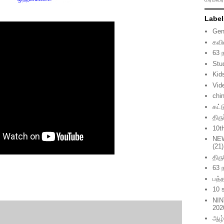
Label
Gen
கவி
63 
Stu
Kid
Vid
chi
கட்
திர
10t
NE
(21)
திர
63 
பத்த
10 
NIN
202
ஆழ்