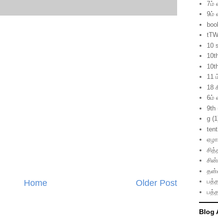
7ம் 
9ம் 
boo
tTW
10 
10t
10t
11 ம
18 ச
6ம் 
9th
g
(1
ten
ஏழாம
சித்
சின
தன்
பத்த
Home
Older Post
பத்த
Blog 