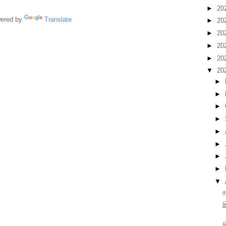
►
20
red by
Translate
►
20
►
20
►
20
►
20
▼
20
►
►
►
►
►
►
►
►
▼
த