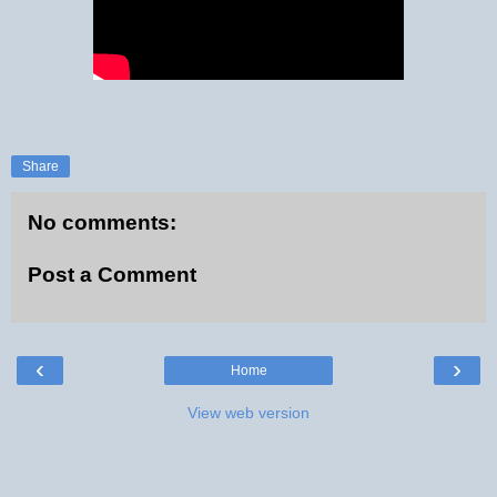
Share
No comments:
Post a Comment
‹
›
Home
View web version