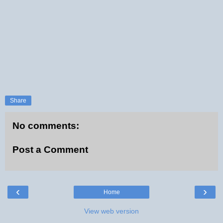
Share
No comments:
Post a Comment
‹
›
Home
View web version