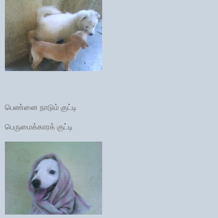
பெண்னை நாடும் குட்டி
பெருமைக்காரக் குட்டி