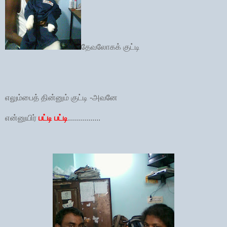
தேவலோகக் குட்டி
எலும்பைத் தின்னும் குட்டி -அவனே
என்னுயிர்
பட்டி பட்டி
................