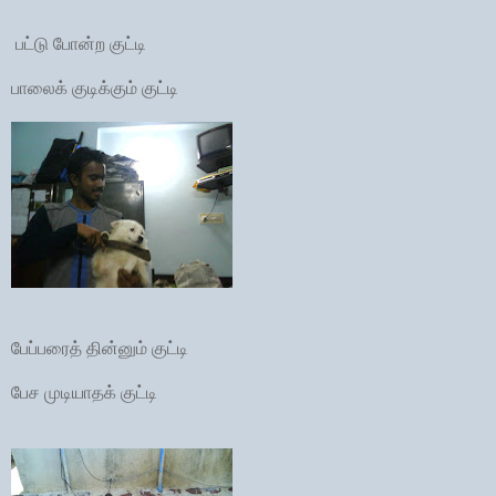
பட்டு போன்ற குட்டி
பாலைக் குடிக்கும் குட்டி
பேப்பரைத் தின்னும் குட்டி
பேச முடியாதக் குட்டி