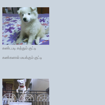
கண்டபடி கத்தும் குட்டி
கண்களால் மயக்கும் குட்டி