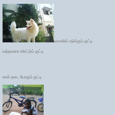
வாசலில் படுக்கும் குட்டி
வந்தவரை விரட்டும் குட்டி
கால் நடை போகும் குட்டி