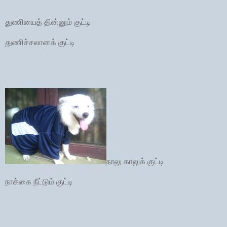
துணியைத் தின்னும் குட்டி
துணிச்சலானக் குட்டி
நாலு காலுக் குட்டி
நாக்கை நீட்டும் குட்டி