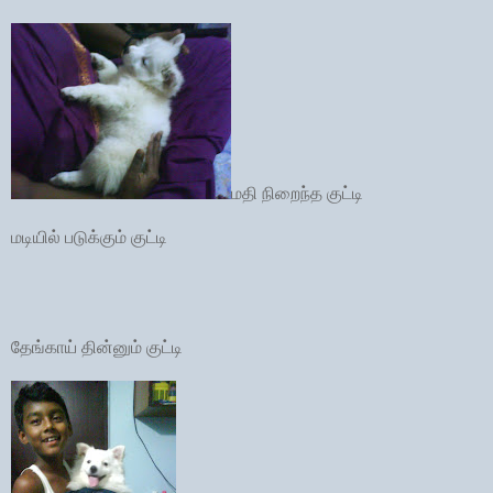
மதி நிறைந்த குட்டி
மடியில் படுக்கும் குட்டி
தேங்காய் தின்னும் குட்டி