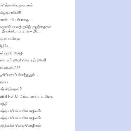
ற்பித்தலில்புதுமைகள்
மிழ்த்தாயே!!!!
வேண்டாமே போதை...
ுதலாம் உலகத் தமிழ் குழந்தைகள்
இலக்கிய மாநாடு – 20...
முதல் கவிதை
ிழியே....
ன்னுயிர் தோழி
ினாவும் நீயே! விடையும் நீயே!!
என்னவன்???
சிரியரைப் போற்றுதும்...
மாயை...
ார் சிறந்தவர்?
amil For U: அம்மா என்றால் அன்பு
ாந்தி
காந்தியின் பொன்மொழிகள்
காந்தியின் பொன்மொழிகள்
காந்தியின் பொன்மொழிகள்