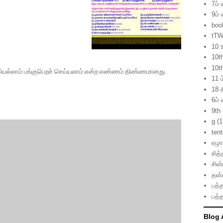
7ம் 
9ம் 
boo
tTW
10 
10t
10t
யெல்லாம்
பங்குபெறச்
செய்யலாம்
என்ற
எண்ணம்
திண்ணமானது
.
11 ம
18 ச
6ம் 
9th
g
(1
ten
ஏழாம
சித்
சின
தன்
பத்த
பத்த
Blog 