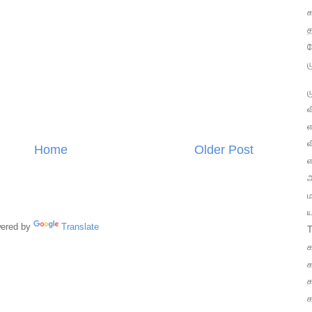
க
த
ம
வ
எ
வ
Home
Older Post
ஆ
ய
red by
Translate
T
க