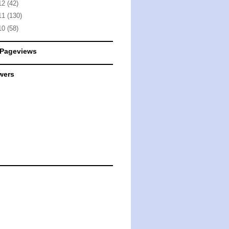
12
(42)
11
(130)
10
(58)
 Pageviews
wers