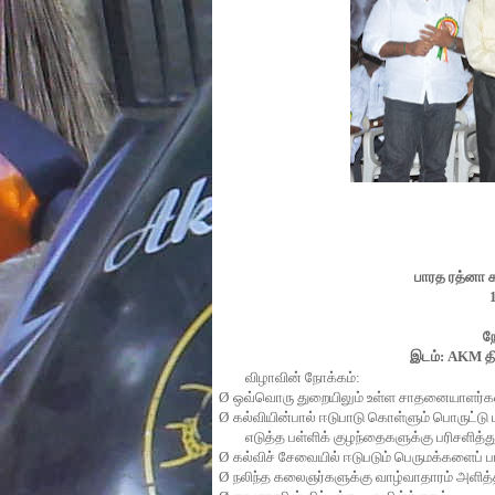
பாரத
ரத்னா
நே
இடம்
: AKM
த
விழாவின்
நோக்கம்
:
Ø
ஒவ்வொரு
துறையிலும்
உள்ள
சாதனையாளர்க
Ø
கல்வியின்பால்
ஈடுபாடு
கொள்ளும்
பொருட்டு
எடுத்த
பள்ளிக்
குழந்தைகளுக்கு
பரிசளித்த
Ø
கல்விச்
சேவையில்
ஈடுபடும்
பெருமக்களைப்
ப
Ø
நலிந்த
கலைஞர்களுக்கு
வாழ்வாதாரம்
அளித்