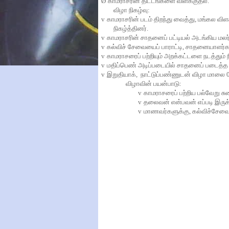
Ø
காமராசரின்
திட்டங்களை
விள்க்குதல்
.
விழா
நிகழ்வு
:
v
காமராசரின்
படம்
திறந்து
வைத்து
,
மங்கல
விள
நிகழ்த்தினர்
.
v
காமராசரின்
சாதனைப்
பட்டியல்
அடங்கிய
மலர
v
கல்விச்
சேவையைப்
பாராட்டி
,
சாதனையாளர்கள
v
காமராசரைப்
பற்றியும்
அறக்கட்டளை
நடத்தும்
v
மதிப்பெண்
அடிப்படையில்
சாதனைப்
படைத்த
v
இறுதியாக்
,
நாட்டுப்பண்ணுடன்
விழா
மாலை
விழாவின்
பயன்பாடு
:
v
காமராசரைப்
பற்றிய
பல்வேறு
ச
v
தலைவன்
என்பவன்
எப்படி
இருக
v
மாணவர்களுக்கு
,
கல்விச்சேவ