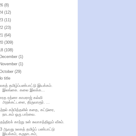
26
(8)
24
(12)
23
(11)
22
(23)
21
(64)
20
(309)
18
(108)
December
(1)
November
(1)
October
(29)
o title
லகத் தமிழ்ப்பண்பாட்டு இயக்கம்.
இலங்கை. கலை இலக்க...
ாரத ரத்னா காமராஜ் கல்வி
அறக்கட்டளை, திருவாரூர். ...
ற்றல் கற்பித்தலில் கதை, கட்டுரை,
நாடகம் ஒரு பார்வை.
ுதந்திரக் காற்று உன் சுவாசத்திலும் வீசும்.
3 ஆவது உலகத் தமிழ்ப் பண்பாட்டு
இயக்கம், கருநாடகம்,