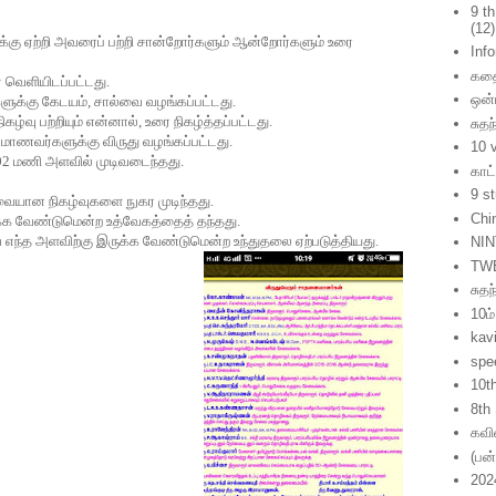
9 t
(12)
க்கு
ஏற்றி
அவரைப்
பற்றி
சான்றோர்களும்
ஆன்றோர்களும்
உரை
Inf
கத
்
வெளியிடப்பட்டது
.
ஒன்
ுக்கு
கேடயம்
,
சால்வை
வழங்கப்பட்டது
.
நிகழ்வு
பற்றியும்
என்னால்
,
உரை
நிகழ்த்தப்பட்டது
.
சுதந
மாணவர்களுக்கு
விருது
வழங்கப்பட்டது
.
10 
02
மணி
அளவில்
முடிவடைந்தது
.
காட
9 s
ுவையான
நிகழ்வுகளை
நுகர
முடிந்தது
.
Chi
்க
வேண்டுமென்ற
உத்வேகத்தைத்
தந்தது
.
ை
எந்த
அளவிற்கு
இருக்க
வேண்டுமென்ற
உந்துதலை
ஏற்படுத்தியது
.
NIN
TW
சுத
10ம்
kavi
spe
10t
8th
கவ
(பன
202