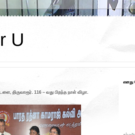
r U
எனது
ளை, திருவாரூர். 116 – வது பிறந்த நாள் விழா.
கர்மவீர