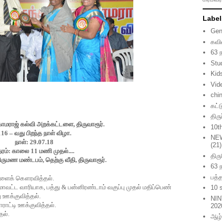
Label
Gen
கவி
63 
Stu
Kid
Vid
chi
கட்
திர
காமராஜ்
கல்வி
அறக்கட்டளை
,
திருவாரூர்
.
10t
116 –
வது
பிறந்த
நாள்
விழா
.
NE
நாள்
: 29.07.18
(21)
ரம்
:
காலை
11
மணி
முதல்
....
திர
ிருமண
மண்டபம்
,
தெற்கு
வீதி
,
திருவாரூர்
.
63 
பத்த
ளைக்
கௌரவித்தல்
.
மாவட்ட
வாரியாக
,
பத்து
&
பன்னிரண்டாம்
வகுப்பு
முதல்
மதிப்பெண்
10 
ு
ஊக்குவித்தல்
.
NIN
ாராட்டி
ஊக்குவித்தல்
.
202
தல்
.
ஆழ்