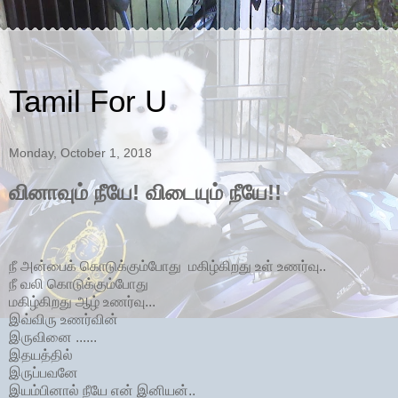
Tamil For U
Monday, October 1, 2018
வினாவும் நீயே! விடையும் நீயே!!
நீ அன்பைக் கொடுக்கும்போது மகிழ்கிறது உள் உணர்வு..
நீ வலி கொடுக்கும்போது
மகிழ்கிறது ஆழ் உணர்வு...
இவ்விரு உணர்வின்
இருவினை ......
இதயத்தில்
இருப்பவனே
இயம்பினால் நீயே என் இனியன்..