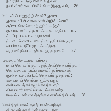
நம்பரும் பெருஞ்செல் வம்-இவன்
நலங்கிளர் சபையினில் பொழிந்தது வும், 26
'எப்படிப் பொறுத்திடு வேன்?-இவன்
இளமையின் வளமைகள் அறியே னோ?
குப்பை கொலோமுத் தும்?-அந்தக்
குரைகடல் நிலத்தவர் கொணர்ந்துபெய் தார்;
சிப்பியும் பவளங்க ளும்-ஒளி
திரண்டவெண் சங்கத்தின் குவியல்க ளும்
ஒப்பில்வை டூரியமும்-கொடுத்து
ஒதுங்கி நின்றார் இவன் ஒருவனுக் கே 27
'மலைநா டுடையமன் னர்-பல
மான் கொணர்ந்தார்,புதுத் தேன்கொணர்ந்தார்;
கொலைநால் வாய்கொணர்ந் தார்-மலைக்
குதிரையும் பன்றியும் கொணர்ந்துதந் தார்;
கலைமான் கொம்புக ளும்-பெருங்
களிறுடைத் தந்தமும் கவரிக ளும்
விலையார் தோல்வகை யும்-கொண்டு
மேலும்பொன் வைத்தங்கு வணங்கிநின் றார். 28
'செந்நிறத் தோல்,கருந் தோல்;-அந்தத்
திருவளர் கதலியின் தோலுட னே