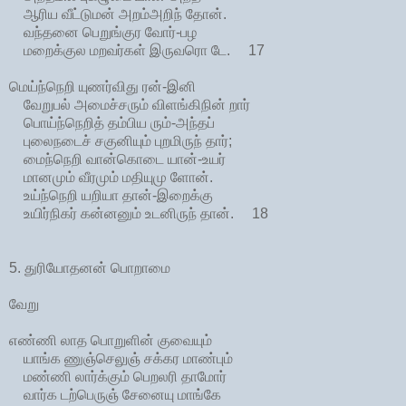
ஆரிய வீட்டுமன் அறம்அறிந் தோன்.
வந்தனை பெறுங்குர வோர்-பழ
மறைக்குல மறவர்கள் இருவரொ டே. 17
மெய்ந்நெறி யுணர்விது ரன்-இனி
வேறுபல் அமைச்சரும் விளங்கிநின் றார்
பொய்ந்நெறித் தம்பிய ரும்-அந்தப்
புலைநடைச் சகுனியும் புறமிருந் தார்;
மைந்நெறி வான்கொடை யான்-உயர்
மானமும் வீரமும் மதியுமு ளோன்.
உய்ந்நெறி யறியா தான்-இறைக்கு
உயிர்நிகர் கன்னனும் உடனிருந் தான். 18
5. துரியோதனன் பொறாமை
வேறு
எண்ணி லாத பொறுளின் குவையும்
யாங்க ணுஞ்செலுஞ் சக்கர மாண்பும்
மண்ணி லார்க்கும் பெறலரி தாமோர்
வார்க டற்பெருஞ் சேனையு மாங்கே