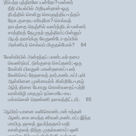
'நீபெற்ற புத்திரனே யன்றோ?-மன்னர்
நீதி யியல்பில் அறிடின்றான்-ஒரு
தீபத்தில் சென்று கொளுத்திய-பந்தம்
தேசு குறைய எரியுமோ?-செல்வத்
தாபத்தை நெஞ்சில் வளர்த்திடல்-மன்னர்
சாத்திரத் தேமுதற் சூத்திரம்;-பின்னும்
ஆபத் தரசர்க்கு வேறுண்டோ-தம்மில்
அன்னியர் செல்வம் மிகுதல்போல்? 64
'வேள்வியில் அன்றந்தப் பாண்டவர்-நமை
வெண்டுமட் டுங்குறை செய்தனர்;-ஒரு
கேள்வி யிலதுன் மகன்றனைப்-பலர்
கேலிசெய் தேநகைத் தார்,கண்டாய்! புவி
ஆள்வினை முன்னவர்க் கின்றியே-புகழ்
ஆர்ந் திளை யோரது கொள்வதைப்-பற்றி
வாள்விழி மாதரும் நம்மையே-கய
மக்களென் றெண்ணி நகைத்திட்டார். 65
'ஆயிரம் யானை வலிகொண்டான்-உந்தன்
ஆண்டகை மைந்த னிவன்,கண்டாய்;-இந்த
மாயிரு ஞாலத் துயர்ந்ததாம்-மதி
வான்குலத் திற்கு முதல்வனாம்;-ஒளி
ஞாயிறு நிற்பவும் மின்மினி-தன்னை