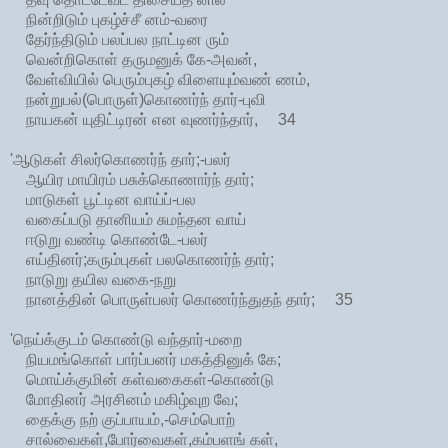
நின்றிடும் புகழ்ச்சீ னம்-வரை
தேர்ந்திடும் பலப்பல நாட்டின ரும்
வென்றிகொள் தருமனுக் கே-அவன்,
வேள்வியில் பெரும்புகழ் விளையும்வண் ணம்,
நன்றுபல்(பொருள்)கொணர்ந் தார்-புவி
நாயகன் யுதிட்டிரன் என வுணர்ந்தார், 34
'ஆடுகள் சிலர்கொணர்ந் தார்;-பலர்
ஆயிர மாயிரம் பசுக்கொணார்ந் தார்;
மாடுகள் பூட்டின வாய்ப்-பல
வகைப்படு தானியம் சுமந்தன வாய்
ஈடுறு வண்டி கொண்டே-பலர்
எய்தினர்;கரும்புகள் பலகொணர்ந் தார்;
நாடுறு தயில வகை-நறு
நானத்தின் பொருள்பலர் கொணர்ந்துதந் தார்; 35
'நெய்க்குடம் கொண்டு வந்தார்-மறை
நியமங்கொள் பார்ப்பனர் மகத்தினுக் கே;
மொய்க்குமின் கள்வகைகள்-கொண்டு
மோதினர் அரசினம் மகிழ்வுற வே;
தைக்கு நற் குப்பாயம்,-செம்பொற்
சால்வைகள்,போர்வைகள்,கம்பளங் கள்,