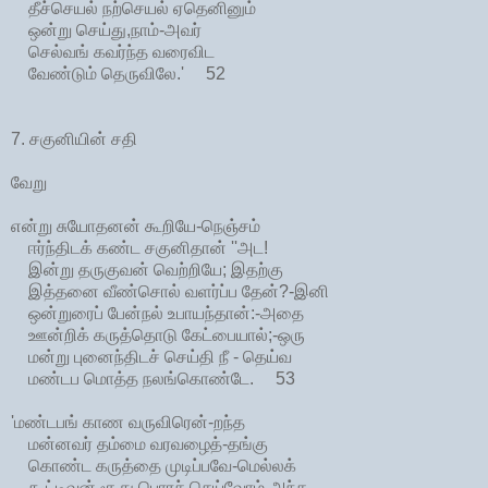
தீச்செயல் நற்செயல் ஏதெனினும்
ஒன்று செய்து,நாம்-அவர்
செல்வங் கவர்ந்த வரைவிட
வேண்டும் தெருவிலே.' 52
7. சகுனியின் சதி
வேறு
என்று சுயோதனன் கூறியே-நெஞ்சம்
ஈர்ந்திடக் கண்ட சகுனிதான் ''அட!
இன்று தருகுவன் வெற்றியே; இதற்கு
இத்தனை வீண்சொல் வளர்ப்ப தேன்?-இனி
ஒன்றுரைப் பேன்நல் உபாயந்தான்:-அதை
ஊன்றிக் கருத்தொடு கேட்பையால்;-ஒரு
மன்று புனைந்திடச் செய்தி நீ - தெய்வ
மண்டப மொத்த நலங்கொண்டே. 53
'மண்டபங் காண வருவிரென்-றந்த
மன்னவர் தம்மை வரவழைத்-தங்கு
கொண்ட கருத்தை முடிப்பவே-மெல்லக்
கூட்டிவன் சூது பொரச் செய்வோம்-அந்த