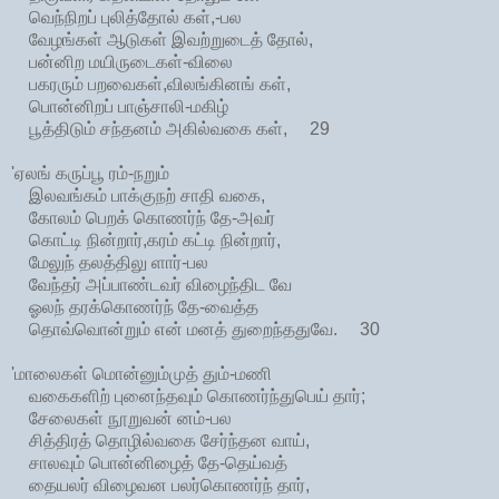
வெந்நிறப் புலித்தோல் கள்,-பல
வேழங்கள் ஆடுகள் இவற்றுடைத் தோல்,
பன்னிற மயிருடைகள்-விலை
பகரரும் பறவைகள்,விலங்கினங் கள்,
பொன்னிறப் பாஞ்சாலி-மகிழ்
பூத்திடும் சந்தனம் அகில்வகை கள், 29
'ஏலங் கருப்பூ ரம்-நறும்
இலவங்கம் பாக்குநற் சாதி வகை,
கோலம் பெறக் கொணர்ந் தே-அவர்
கொட்டி நின்றார்,கரம் கட்டி நின்றார்,
மேலுந் தலத்திலு ளார்-பல
வேந்தர் அப்பாண்டவர் விழைந்திட வே
ஓலந் தரக்கொணர்ந் தே-வைத்த
தொவ்வொன்றும் என் மனத் துறைந்ததுவே. 30
'மாலைகள் மொன்னும்முத் தும்-மணி
வகைகளிற் புனைந்தவும் கொணர்ந்துபெய் தார்;
சேலைகள் நூறுவன் னம்-பல
சித்திரத் தொழில்வகை சேர்ந்தன வாய்,
சாலவும் பொன்னிழைத் தே-தெய்வத்
தையலர் விழைவன பலர்கொணர்ந் தார்,