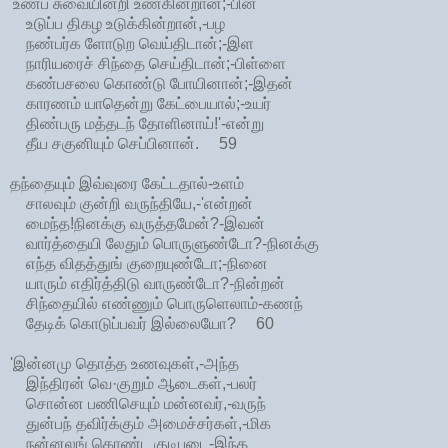
'உண்ப சுவையின்றி உண்கின்றான்;-பின்
உடுப்ப திகழ உடுக்கின்றான்,-பழ
நண்பர்க ளோடுற வெய்திடான்;-இள
நாரியரைச் சிந்தை செய்திடான்;-பிள்ளை
கண்பசலை கொண்டு போயினான்;-இதன்
காரணம் யாதென்று கேட்பையால்;-உயர்
திண்பரு மத்தடந் தோளினாய்!'-என்று
தீய சகுனியும் செப்பினான். 59
தந்தையும் இவ்வுரை கேட்டதால்-உளம்
சாலவும் குன்றி வருந்தியே,-'என்றன்
மைந்த!நினக்கு வருத்தமேன்?-இவன்
வார்த்தையி லேதும் பொருளுண்டோ?-நினக்கு
எந்த விதத்துங் குறையுண்டோ;-நினை
யாரும் எதிர்த்திடு வாருண்டோ?-நின்றன்
சிந்தையில் எண்ணும் பொருளெலாம்-கணந்
தேடிக் கொடுப்பவர் இல்லையோ? 60
'இன்னமு தொத்த உணவுகள்,-அந்த
இந்திரன் வெ·குறும் ஆடைகள்,-பலர்
சொன்ன பணிசெயும் மன்னவர்,-வருந்
துன்பந் தவிர்க்கும் அமைச்சர்கள்,-மிக
நன்னலங் கொண்ட குடிபடை-இந்த