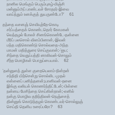
நானில மெங்கும் பெரும்புகழ்-மிஞ்சி
மன்னும்அப் பாண்டவச் சோதரர்-இவை
வாய்ந்தும் உனக்குத் துயருண்டோ?' 61
தந்தை வசனஞ் செவியுற்றே-கொடி
சர்ப்பத்தைக் கொண்டதொர் கோமகன்
வெந்தழல் போலச் சினங்கொண்டே-தன்னை
மீரிப் பலசொல் விளம்பினான்,-இவன்
மந்த மதிகொண்டு சொல்வதை-அந்த
மாமன் மதித்துரை செய்குவான்;-'ஐய;
சிந்தை வெதுப்பத்தி னாலிவன்-சொலும்
சீற்ற மொழிகள் பொறுப்பையால். 62
'தன்னுளத் துள்ள குறையெலாம்-நின்றன்
சந்நிதி யிற்சென்று சொல்லிட-முதல்
என்னைப் பனித்தனன்;யானிவன்-றனை
இங்கு வலியக் கொணர்ந்திட்டேன்;-பிள்ளை
நன்னய மேசிந்தை செய்கின்றான்;-எனில்
நன்கு மொழிவ தறிந்திலன்-நெஞ்சைத்
தின்னுங் கொடுந்தழல் கொண்டவர்-சொல்லுஞ்
செய்தி தெளிய உரைப்பரோ? 63