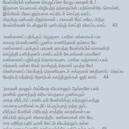
வேள்வியில் என்னை வெதுப்பின வேறு பலவுண் டே!
இதனை யெலாமவ் விழியற்ற தந்தையின் பாற்சென்றே- சொல்லி,
இங்கிவர் மீதவ னும்பகை எய்திடச் செய்கு வாய்,
மிதமிகு மன்பவர் மீதுகொண் டானவன் கேட்கவே,-அந்த
வேள்விகண் டென்னுயிர் புண்படுஞ் செய்தி விளம்பு வாய். 43
'கண்ணைப் பறிக்கும் அழகுடை யாரிள மங்கையர்-பல
காமரு பொன்மணிப் பூண்க ளணிந்தவர் தம்மை யே
மண்ணைப் புரக்கும் புரவலர் தாமந்த வேள்வியில்-கொண்டு
வாழ்த்தி யளித்தனர் பாண்டவர்க் கே,எங்கள்-மாமனே!
எண்ணைப் பழிக்குந் தொகையுடை யாரிள மஞ்சரைப்-பலர்
ஈந்தனர் மன்ன ரிவர் தமக்குத் தொண் டியற்ற வே!
விண்ணைப் பிளக்குந் தொனியுடைச் சங்குகள் ஊதினார்;- தெய்வ
வேதியர் மந்திரத் தோடுபல் வாழ்த்துக்கள் ஓதி னார். 44
'நாரதன் தானும் அவ்வேத வியாசனும் ஆங்ஙனே-பலர்
நானிங் குரைத்தற் கரிய பெருமை முனிவரும்
மாரத வீரர்,அப் பாண்டவர் வேள்விக்கு வந்ததும்,வந்து
மாமறை யாசிகள் கூறிப் பெரும்புகழ் தந்த தும்,
வீரர்தம் போரின் அரியநற் சாத்திர வாதங்கள்-பல
விப்பிரர் தம்முள் விளைத்திட உண்மைகள் வீச வே,
சார மறிந்த யுதிட்டிரன் கேட்டு வியந்ததும்,-நல்ல
தங்க மழை பொழிந் தாங்கவர்க்கே மகிழ் தந்த தும். 45