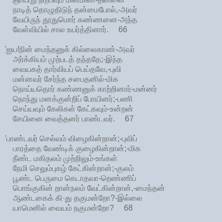
நாடித் தொழுதிடுந் தன்மைபோல்,-அவர்
வேயிருந் தூதுமொர் கண்ணனை-அந்த
வேள்வியில் சால உயர்த்தினார். 66
'ஐய!நின் மைந்தனுக் கில்லைகாண்-அவர்
அர்க்கியம் முற்படத் தந்ததே;-இந்த
வையகத் தார்வியப் பெய்தவே,-புவி
மன்னவர் சேர்ந்த சபைதனில்-மிக
நொய்யதொர் கண்ணனுக் காற்றினார்-மன்னர்
நொந்து மனக்குன்றிப் போயினர்;-பணி
செய்யவும் கேலிகள் கேட்கவும்-உன்றன்
சேயினை வைத்தனர் பாண்டவர். 67
'பாண்டவர் செல்வம் விழைகின்றான்;-புவிப்
பாரத்தை வேண்டிக் குழைகின்றான்;-மிக
நீண்ட மகிதலம் முற்றிலும்-உங்கள்
நேமி செலும்புகழ் கேட்கின்றான்;-குலம்
பூண்ட பெருமை கெடாதவா-றெண்ணிப்
பொங்குகின் றான்நலம் வேட்கின்றான்,-மைந்தன்
ஆண்டகைக் கி·து தகுமன்றோ?-இல்லை
யாமெனில் வையம் நகுமன்றோ? 68