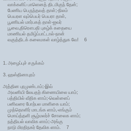
வாக்களிப் பாளெனத் திடமிகுந் தேன்;
பேணிய பெருந்தவத் தாள்;-நிலம்
பெயரள வும்பெயர் பெயரா தாள்,
பூணியல் மார்பகத் தாள்-ஐவர்
பூவை,திரௌபதி புகழ்க் கதையை
மாணியல் தமிழ்ப்பாட்டால்-நான்
வகுத்திடக் கலைமகள் வாழ்த்துக வே! 6
1. அழைப்புச் சருக்கம்
3. ஹஸ்தினாபுரம்
அத்தின புரமுண்டாம்;-இவ்
அவனியி லேயதற் கிணையிலை யாம்;
பத்தியில் வீதிக ளாம்;-வெள்ளைப்
பனிவரை போற்பல மாளிகை யாம்;
முத்தொளிர் மாடங்க ளாம்,-எங்கும்
மொய்த்தளி சூழ்மலர்ச் சோலைக ளாம்;
நத்தியல் வாவிக ளாம்;-அங்கு
நாடு மிரதிநகர் தேவிக ளாம். 7