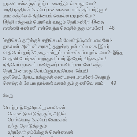
தரணி மன்னருள் முற்பட வைத்திடல் சாலு மோ?
மந்தி ரத்திலச் சேதியர் மன்னனை மாய்த்திட்டார்;-ஐய!
மாம கத்தில் அதிதியைக் கொல்ல மரபுண் டோ?
இந்தி ரத்துவம் பெற்றிவர் வாழும் நெறிநன்றே!-இதை
எண்ணி எண்ணி என்நெஞ்சு கொதிக்குது,மாமனே! 48
'சதிசெய் தார்க்குச் சதிசெயல் வேண்டும்,என் மாம னே!-
தாமென் அன்பன் சராசந் தனுக்குமுன் எவ்வகை [இவர்
விதிசெய் தார்?அதை என்றும் என் உள்ளம் மறக்குமோ?- இந்த
மேதினி யோர்கள் மறந்துவிட்டார்,இ·தோர் விந்தையே!
நிதிசெய் தாரைப் பணிகுவர் மானிடர்,மாமனே!-எந்த
நெறியி னாலது செய்யினும்,நாயென நீள்புவி
துதிசெய் தேயடி நக்குதல் கண்டனை,மாமனே!-வெறுஞ்
சொல்லுக் கேயற நூல்கள் உரைக்கும் துணிவெ லாம். 49
வேறு
'பொற்றடந் தேரொன்று வாலிகன்
கொண்டு விடுத்ததும்,-அதில்
பொற்கொடி சேதியர் கோமகன்
வந்து தொடுத்ததும்
உற்றதோர் தம்பிக்குத் தென்னவன்