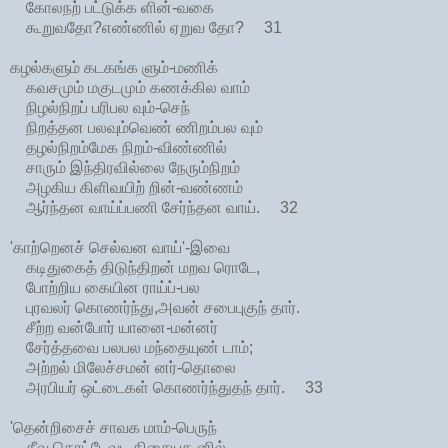
கோலநற் பட்டுக்க ளின்-வகை
கூறுவதோ?எண்ணில் ஏறுவ தோ? 31
கழல்களும் கடகங்க ளும்-மணிக்
கவசமும் மகுடமும் கணக்கில வாம்
நிழல்நிறப் பரிபல வும்-செந்
நிறத்தன பலவும்வெண் ணிறம்பல வும்
தழல்நிறம்மேக நிறம்-விண்ணில்
சாரும் இந்திரவில்லை நேரும்நிறம்
அழகிய கிளிவயிற் றின்-வண்ணம்
ஆர்ந்தன வாய்ப்பணி சேர்ந்தன வாய். 32
'காற்றெனச் செல்வன வாய்'-இவை
கடிதுகைத் திடுந்திறன் மறவ ரொடே,
போற்றிய கையின ராய்ப்-பல
புரவலர் கொணர்ந்து,அவன் சபைபுகுந் தார்.
சீற்ற வன்போர் யானை-மன்னர்
சேர்த்தவை பலபல மந்தையுண் டாம்;
அற்றல் மிலேச்சமன் னர்-தொலை
அரபியர் ஒட்டைகள் கொணர்ந்துதந் தார். 33
'தென்றிசைச் சாவக மாம்-பெருந்
தீவு தொட்டேவட திசையத னில்