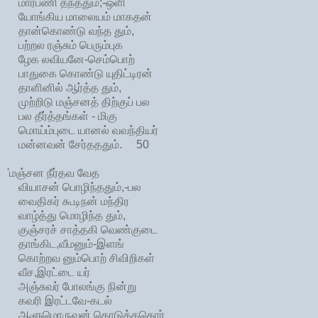
மார்பணி தந்ததும்;-ஒளி
யோங்கிய மாலையம் மாகதன்
தான்கொண்டு வந்த தும்,
பற்றல ரஞ்சும் பெரும்புக
ழேக லவியனே-செம்பொற்
பாதுகை கொண்டு யுதிட்டிரன்
தாளினில் ஆர்த்த தும்,
முற்றிடு மஞ்சனத் திற்குப் பல
பல தீர்த்தங்கள் - மிகு
மொய்ம்புடை யானல் வவந்தியர்
மன்னவன் சேர்தததும். 50
'மஞ்சன நீர்தவ வேத
வியாசன் பொழிந்ததும்,-பல
வைதிகர் கூடிநன் மந்திர
வாழ்த்து மொழிந்த தும்,
குஞ்சரச் சாத்தகி வெண்குடை
தாங்கிட,வீமனும்-இளங்
கொற்றவ னும்பொற் சிவிறிகள்
வீச,இரட்டை யர்
அஞ்சுவர் போலங்கு நின்று
கவரி இரட்டவே-கடல்
ஆளுமொருவன் கொடுத்ததொர்