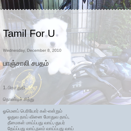
Tamil For U
Wednesday, December 8, 2010
பாஞ்சாலி சபதம்
1. பிரம துதி
நொண்டிச் சிந்து
ஓமெனப் பெரியோர் கள்-என்றும்
ஓதுவ தாய் வினை மோதுவ தாய்,
தீமைகள் மாய்ப்பது வாய்,-துயர்
தேய்ப்பது வாய்,நலம் வாய்ப்பது வாய்