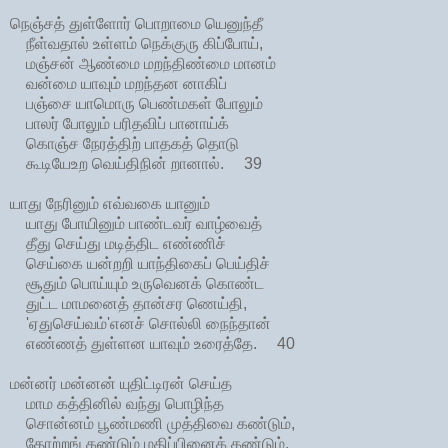
நெஞ்சத் துள்ளோர் பொறாமை யெனுந்தீ
நீள்வதால் உள்ளம் நெக்குரு கிப்போய்,
மஞ்சன் ஆண்மை மறந்திண்மை மானம்
வன்மை யாவும் மறந்தன னாகிப்
பஞ்சை யாமொரு பெண்மகள் போலும்
பாலர் போலும் பரிதவிப் பானாய்க்
கொஞ்ச நேரத்திற் பாதகத் தொடு
கூடியேஉற வெய்திநின் றானால். 39
யாது நேரினும் எவ்வகை யானும்
யாது போயினும் பாண்டவர் வாழ்வைத்
தீது செய்து மடித்திட எண்ணிச்
செய்கை யன்றறி யாந்திகைப் பெய்திச்
சூதும் பொய்யும் உருவெனக் கொண்ட
துட்ட மாமனைத் தான்சர ணெய்தி,
'ஏதுசெய்வம்'எனச் சொல்லி நைந்தான்
எண்ணத் துள்ளன யாவும் உரைத்தே. 40
மன்னர் மன்னன் யுதிட்டிரன் செய்த
மாம கத்தினில் வந்து பொழிந்த
சொன்னம் பூண்மணி முத்திவை கண்டும்,
தோற்றங் கண்டும் மதிப்பினைக் கண்டும்,