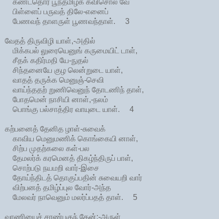
கண்டதொர் பூந்தமிழ்க் கவிசொல வே
பிள்ளைப் பருவத் திலே-எனைப்
பேணவந் தாளருள் பூணவந்தாள். 3
வேதத் திருவிழி யாள்,-அதில்
மிக்கபல் லுரையெனுங் கருமையிட் டாள்,
சீதக் கதிர்மதி யே-நுதல்
சிந்தனையே குழ லென்றுடை யாள்,
வாதத் தருக்க மெனுஞ்-செவி
வாய்ந்ததற் றுணிவெனுந் தோடணிந் தாள்,
போதமென் நாசியி னாள்,-நலம்
பொங்கு பல்சாத்திர வாயுடை யாள். 4
கற்பனைத் தேனித ழாள்-சுவைக்
காவிய மெனுமணிக் கொங்கையி னாள்,
சிற்ப முதற்கலை கள்-பல
தேமலர்க் கரமெனத் திகழ்ந்திருப் பாள்,
சொற்படு நயமறி வார்-இசை
தோய்ந்திடத் தொகுப்பதின் சுவையறி வார்
விற்பனத் தமிழ்ப்புல வோர்-அந்த
மேலவர் நாவெனும் மலர்ப்பதத் தாள். 5
வாணியைச் சரண்புகுந் தேன்;-அருள்