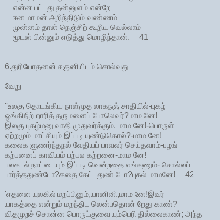
என்ன பட்டது தன்னுளம் என்றே
ஈன மாமன் அறிந்திடும் வண்ணம்
முன்னம் தான் நெஞ்சிற் கூறிய வெல்லாம்
மூடன் பின்னும் எடுத்து மொழிந்தான். 41
6.துரியோதனன் சகுனியிடம் சொல்வது
வேறு
''உலகு தொடங்கிய நாள்முத லாகநஞ் சாதியில்-புகழ்
ஓங்கிநிற் றாரித் தருமனைப் போலெவர்?மாம னே!
இலகு புகழ்மனு வாதி முதுவர்க்கும். மாம னே!-பொருள்
ஏற்றமும் மாட்சியும் இப்படி யுண்டுகொல்?-மாம னே!
கலைக ளுணர்ந்தநல் வேதியப் பாவலர் செய்தவாம்-பழங்
கற்பனைப் காவியம் பற்பல கற்றனை-மாம னே!
பலகடல் நாட்டையும் இப்படி வென்றதை எங்கணும்- சொல்லப்
பார்த்ததுண்டோ?கதை கேட்டதுண் டோ?புகல் மாமனே! 42
'எதனை யுலகில் மறப்பினும்,யானினி,மாம னே!இவர்
யாகத்தை என்றும் மறந்திட லென்பதொன் றேது காண்?
விதமுறச் சொன்ன பொருட்குவை யும்பெரி தில்லைகாண்; அந்த