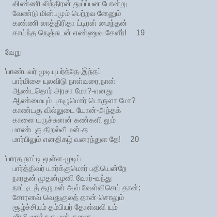
விண்ணி லிந்திரன் துய்ப்பன போன்று
வேண்டு மின்பமும் பெற்றவ னேனும்
கண்ணி லாத்திரிதா ட்டிரன் மைந்தன்
காய்ந்த நெஞ்சுடன் எண்ணுவ கேளீர்! 19
வேறு
'பாண்டவர் முடியுயர்த்தே-இந்தப்
பார்மிசை யுலவிடு நாள்வரை,நான்
ஆண்டதொர் அரசா மோ?-எனது
ஆண்மையும் புகழுமொர் பொருளா மோ?
காண்டகு வில்லுடை யோன்-அந்தக்
காளை யருச்சுனன் கண்களி லும்
மாண்டகு திறல்வீ மன்-தட
மார்பிலும் எனதிகழ் வரைந்துள தே! 20
'பாரத நாட்டி லுள்ள-முடிப்
பார்த்திவர் யார்க்குமொர் பதியென்றே
நாரதன் முதன்முனி வோர்-வந்து
நாட்டிடத் தருமன் அவ் வேள்விசெய் தான்;
சோரனவ் வெதுகுலத் தான்-சொலும்
சூழ்ச்சியும் தம்பியர் தோள்வலி யும்
வீரமி லாத்தரு மன்-தனை