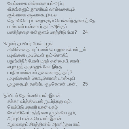
வேல்வகை வில்வகை யும்-அம்பு
விதங்களும் தூணியும் வாள்வகையும்
சூல்வகை தடிவகையும்-பல
தொனிசெயும் பறைகளும் கொணர்ந்துவைத் தே
பால்வளர் மன்னவர் தாம்-அங்குப்
பணிந்ததை என்னுளம் மறந்திடு மோ? 24
'கிழவர் தபசியர் போல்-பழங்
கிளிக்கதை படிப்பவன்,பொறுமையென் றும்
பழவினை முடிவென் றும்-சொலிப்
பதுங்கிநிற் போன்,மறத் தன்மையி லான்,
வழவழத் தருமனுக் கோ-இந்த
மாநில மன்னவர் தலைமைதந் தார்?
முழவினைக் கொடிகொண் டான்-புவி
முழுதையுந் தனியே குடிகொண் டான். 25
'தம்பியர் தோள்வலி யால்-இவன்
சக்கர வர்த்தியென் றுயர்ந்தது வும்,
வெம்பிடு மதகரி யான்-புகழ்
வேள்விசெய் தந்நிலை முழக்கிய தும்,
அம்புவி மன்னரெ லாம்-இவன்
ஆணைதம் சிரத்தினில் அணிந்தவ ராய்