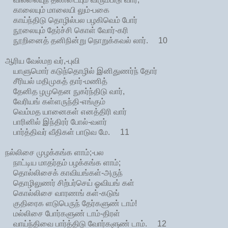
காலையும் மாலையி லும்-பகை
காய்ந்திடு தொழில்பல பழகிவெம் போர்
நூலையும் தேர்ச்சி கொள் வோர்-கரி
நூறினைத் தனிநின்று நொறுக்கவல் லார். 10
ஆரிய வேல்மற வர்,-புவி
யாளுமொர் கடுந்தொழில் இனிதுணர்ந் தோர்
சீரியல் மதிமுகத் தார்-மணித்
தேனித ழமுதென நுகர்ந்திடு வார்,
வேரியங் கள்ளருந்தி-எங்கும்
வெம்மத யானைகள் எனத்திரி வார்
பாரினில் இந்திரர் போல்-வளர்
பார்த்திவர் வீதிகள் பாடுவ மே. 11
நல்லிசை முழக்கங்க ளாம்;-பல
நாட்டிய மாதர்தம் பழக்கங்க ளாம்;
தொல்லிசைக் காவியங்கள்-அருந்
தொழிலுணர் சிற்பர்செய் ஓவியங் கள்
கொல்லிசை வாரணங் கள்-கடுங்
குதிரைக ளடுபெருந் தேர்களுண் டாம்!
மல்லிசை போர்களுண் டாம்-திரள்
வாய்ந்திவை பார்த்திடு வோர்களுண் டாம். 12