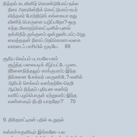
நித்தங் கடலினிற் கொண்டுபோய்-நல்ல
நீரை அளவின்றிக் கொட்டுமாம்-உயர்
வித்தகர் போற்றிடுங் கங்கையா-றது
வீணிற் பொருளை யழிப்பதோ?-ஒரு
சத்த மிலாநடுக்காட்டினில்-புனல்
தங்கிநிற் குங்குளம் ஒன்றுண்டாம்;-அது
வைத்ததன் நீரைப் பிறர்கொளா-வகை
வாரடைப் பாசியில் மூடியே. 69
சூரிய வெப்பம் படாமலே-மரம்
சூழ்ந்த மலையடிக் கீழ்ப்பட்டே-முடை
நீரினைநித்தலும் காக்குமாம்;-இந்த
நீள்சுனை போல்வர் பலருண்டே?-எனில்
ஆரியர் செல்வம் வளர்தற்கே-நெறி
ஆயிரம் நித்தம் புதியன-கண்டு
வாரிப் பழம்பொருள் ஏற்றுவார்;-இந்த
வண்மையும் நீயறி யாததோ?' 70
9. திரிதராட்டிரன் பதில் கூறுதல்
கள்ளச்சகுனியும் இங்ஙனே--பல