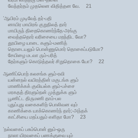
வேந்தர்தம் முதலென விதித்தன வே. 21
'ஆயிரம் முடிவேந் தர்-பதி
னாயிர மாயிரங் குறுநிலத் தார்
மாயிருந் திறைகொணர்ந்தே-அங்கு
வைத்ததொர் வரிசையை மறந்திட வோ?
தூயிழை யாடை களும்-மணித்
தொடையலும் பொன்ணுமொர் தொகைப்படுமோ?
சேயிழை மடவா ரும்-பரித்
தேர்களும் கொடுத்தவர் சிறுதொகை யோ? 22
ஆணிப்பொற் கலசங்க ளும்-ரவி
யன்னநல் வயிரத்தின் மகுடங்க ளும்
மாணிக்கக் குவியல்க ளும்-பச்சை
மரகதத் திரளும்நன் முத்துக்க ளும்
பூணிட்ட திருமணி தாம்-பல
புதுப்புது வகைகளிற் பொலிவன வும்
காணிக்கை யாக்கொணர்ந் தார்;-அந்தக்
காட்சியை மறப்பதும் எளிதா மோ? 23
'நல்வகைப் பசும்பொன் னும்-ஒரு
நாலா யிரவகைப் பணக்குவை யும்