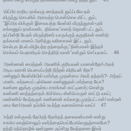
'விப்பிர ராதிய நால்வரு ணத்தவர் துய்ப்பவே-நல்
விருந்து செயலில் அளவற்ற பொன்செல விட்ட தும்,
''இப்பிற விக்குள் இவையத்த வேள்வி விருந்துகள்-புவி
எங்கணும் நான்கண்ட தில்லை''எனத் தொனி பட்டதும்,
தப்பின்றி யேநல் விருந்தினர் யாருக்குந் தகுதிகள்-கண்டு
தக்கசன் மானம் அளித்து வரிசைகள் இட்ட தும்,
செல்புக நீயவ் விழியற்ற தந்தைக்கு;''நின்மகன்-இந்தச்
செல்வம் பெறாவிடில் செத்திடு வான்''என்றும் செப்புவாய். 46
'அண்ணன் மைந்தன் அவனிக் குரியவன் யானன்றோ!-அவர்
அடிய வராகி யெமைப்பற்றி நிற்றல் விதியன் றோ?
பண்ணும் வேள்வியில் யார்க்கு முதன்மை அவர் தந்தார்?- அந்தப்
பாண்ட வர்நமைப் புல்லென எண்ணுதல் பார்த்தை யோ?
கண்ண னுக்கு முதல்உப சாரங்கள் காட்டினார்;-சென்று
கண்ணி லாத்தந்தைக் கிச்செய லின்பொருள் காட்டு வாய்;
மண்ணில் வேந்தருள் கண்ணன் எவ்வாறு முதற்பட்டான்! என்றன்
மாம னே!அவன் நம்மில் உயர்ந்த வகைசொல் வாய்! 47
'சந்தி ரன்குலத் தேபிறந் தோர்தந் தலைவன்யான்-என்று
சகமெ லாஞ்சொலும் வார்த்தைமெய்யோவெறுஞ்சாலமோ?
தந்தி ரத்தொழில் ஒன்றுண ரும்சிறு வேந்தனை-இவர்