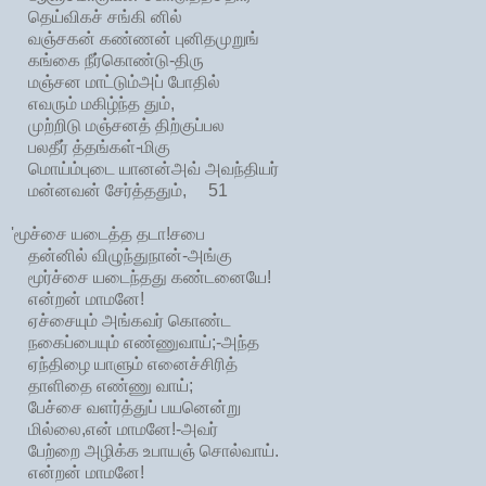
தெய்விகச் சங்கி னில்
வஞ்சகன் கண்ணன் புனிதமுறுங்
கங்கை நீர்கொண்டு-திரு
மஞ்சன மாட்டும்அப் போதில்
எவரும் மகிழ்ந்த தும்,
முற்றிடு மஞ்சனத் திற்குப்பல
பலதீர் த்தங்கள்-மிகு
மொய்ம்புடை யானன்அவ் அவந்தியர்
மன்னவன் சேர்த்ததும், 51
'மூச்சை யடைத்த தடா!சபை
தன்னில் விழுந்துநான்-அங்கு
மூர்ச்சை யடைந்தது கண்டனையே!
என்றன் மாமனே!
ஏச்சையும் அங்கவர் கொண்ட
நகைப்பையும் எண்ணுவாய்;-அந்த
ஏந்திழை யாளும் எனைச்சிரித்
தாளிதை எண்ணு வாய்;
பேச்சை வளர்த்துப் பயனென்று
மில்லை,என் மாமனே!-அவர்
பேற்றை அழிக்க உபாயஞ் சொல்வாய்.
என்றன் மாமனே!