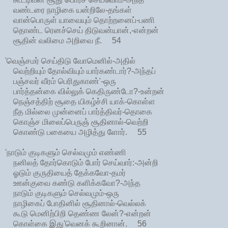
வண்டரை நாழிகை யன்றிலே-தங்கள்
வான்பொருள் யாவையும் தொற்றனைப்-பணி
தொண்ட ரெனச்செய் திடுவன்யான்,-என்றன்
சூதின் வலிமை அறிவை நீ. 54
'வெஞ்சமர் செய்திடு வோமெனில்-அதில்
வெற்றியும் தோல்வியும் யார்கண்டார்?-அந்தப்
பஞ்சவர் வீரம் பெரிதுகாண்'-ஒரு
பார்த்தன்கை வில்லுக் கெதிருண்டோ?-உன்றன்
நெஞ்சத்திற் சூதை யிகழ்ச்சி யாக்-கொள்ள
நீத மில்லை முன்னைப் பார்த்திவர்-தொகை
கொஞ்ச மிலைப்பெருஞ் சூதினால்-வெற்றி
கொண்டு பகையை அழித்து ளோர். 55
'நாடும் குடிகளும் செல்வமும் எண்ணி
நனிலத் தோர்கொடும் போர் செய்வார்:-அன்றி
ஓடும் குருதியைத் தேக்கவோ-தமர்
ஊன்குவை கண்டு களிக்கவோ?-அந்த
நாடும் குடிகளும் செல்வமும்-ஒரு
நாழிகைப் போதினில் சூதினால்-வெல்லக்
கூடு மெனிற்பிறி தெண்ண லேன்?-என்றன்
கொள்கை இது'வெனக் கூறினான். 56